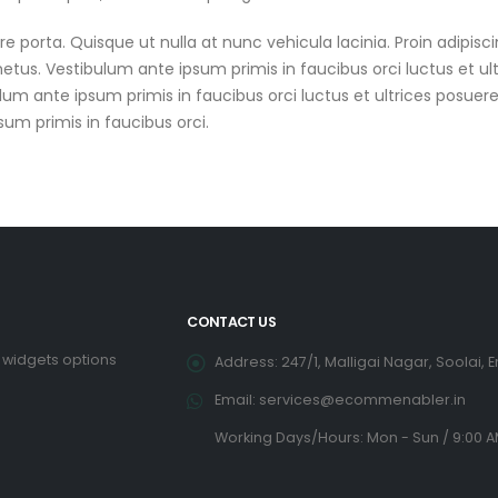
orta. Quisque ut nulla at nunc vehicula lacinia. Proin adipiscing
metus. Vestibulum ante ipsum primis in faucibus orci luctus et ultr
um ante ipsum primis in faucibus orci luctus et ultrices posuere c
sum primis in faucibus orci.
CONTACT US
 widgets options
Address: 247/1, Malligai Nagar, Soolai, 
Email: services@ecommenabler.in
Working Days/Hours: Mon - Sun / 9:00 A