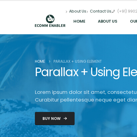
(+91) 9902
About Us
Contact Us
HOME
ABOUT US
OU
HOME
PARALLAX + USING ELEMENT
Parallax + Using E
Lorem ipsum dolor sit amet, consectetur 
Curabitur pellentesque neque eget dia
BUY NOW