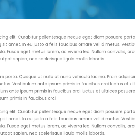
cing elit. Curabitur pellentesque neque eget diam posuere porta
ng sit amet. In eu justo a felis faucibus ornare vel id metus. Vest
gula. Fusce eget metus lorem, ac viverra leo. Nullam convallis, arc
utpat sapien, nec scelerisque ligula mollis lobortis.
orta. Quisque ut nulla at nunc vehicula lacinia. Proin adipiscing
metus. Vestibulum ante ipsum primis in faucibus orci luctus et ultr
um ante ipsum primis in faucibus orci luctus et ultrices posuere c
sum primis in faucibus orci.
cing elit. Curabitur pellentesque neque eget diam posuere porta
ng sit amet. In eu justo a felis faucibus ornare vel id metus. Vest
gula. Fusce eget metus lorem, ac viverra leo. Nullam convallis, arc
utpat sapien, nec scelerisque ligula mollis lobortis.