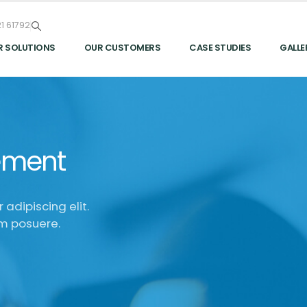
1 61792
R SOLUTIONS
OUR CUSTOMERS
CASE STUDIES
GALLE
lement
adipiscing elit.
m posuere.