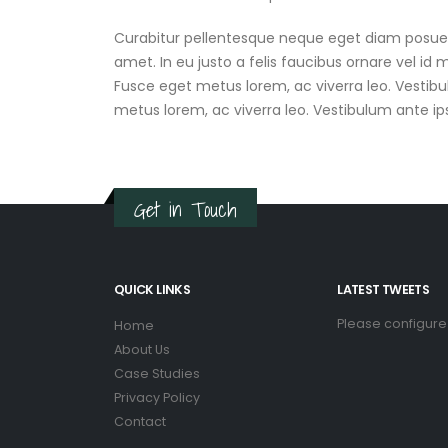
Curabitur pellentesque neque eget diam posuere p
amet. In eu justo a felis faucibus ornare vel id 
Fusce eget metus lorem, ac viverra leo. Vestibul
metus lorem, ac viverra leo. Vestibulum ante ip
Get in Touch
QUICK LINKS
LATEST TWEETS
Please configure
Home
About Us
Case Studies
Privacy Policy
Contact