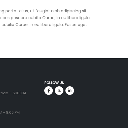
 porta tellus, ut feugiat nibh adipiscing sit
ices posuere cubilia Curae; In eu libero ligula.
ubilia Curae; In eu libero ligula. Fusce eget
FOLLOW US
Erode – 638004.
M - 8:00 PM