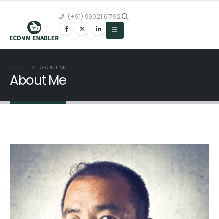
(+91) 99021 61792
HOME
ABOUT ME
About Me