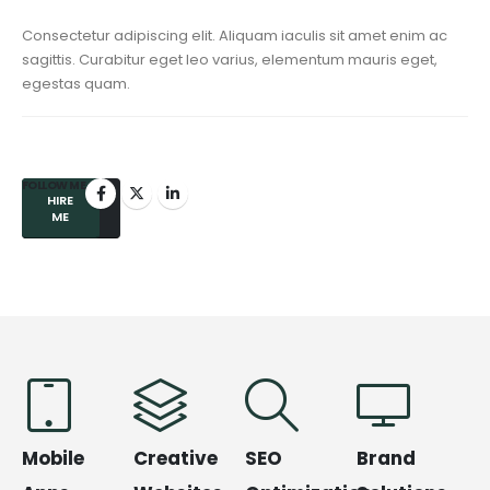
Consectetur adipiscing elit. Aliquam iaculis sit amet enim ac
sagittis. Curabitur eget leo varius, elementum mauris eget,
egestas quam.
FOLLOW ME
HIRE
GET IN
TOUCH
ME
Mobile
Creative
SEO
Brand